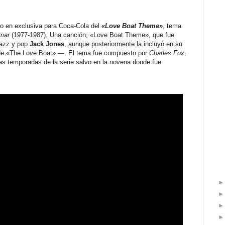
o en exclusiva para Coca-Cola del
«Love Boat Theme»
, tema
 mar
(1977-1987). Una canción, «Love Boat Theme», que fue
jazz y pop
Jack Jones
, aunque posteriormente la incluyó en su
e «The Love Boat» —. El tema fue compuesto por
Charles Fox
,
 las temporadas de la serie salvo en la novena donde fue