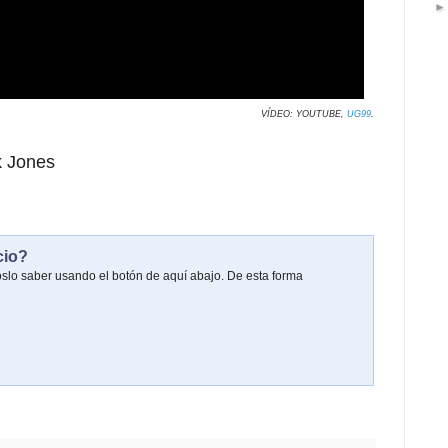
VÍDEO: YOUTUBE,
UG99
.
 Jones
cio?
oslo saber usando el botón de aquí abajo. De esta forma