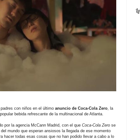
L
 padres con niños en el último
anuncio de Coca-Cola Zero
, la
la popular bebida refrescante de la multinacional de Atlanta.
ado por la agencia McCann Madrid, con el que
Coca-Cola Zero
se
s del mundo que esperan ansiosos la llegada de ese momento
ra hacer todas esas cosas que no han podido llevar a cabo a lo