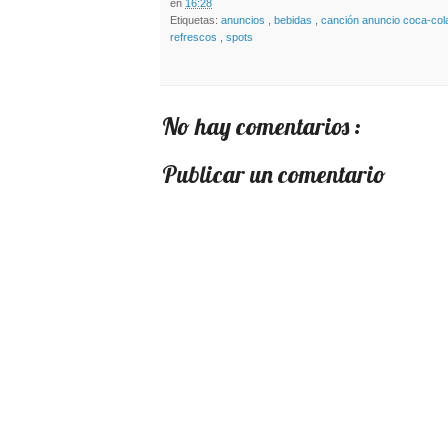
en
16:28
Etiquetas:
anuncios
,
bebidas
,
canción anuncio coca-col
refrescos
,
spots
No hay comentarios :
Publicar un comentario