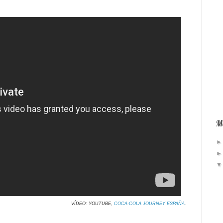
Má
VÍDEO: YOUTUBE,
COCA-COLA JOURNEY ESPAÑA
.