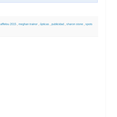
 afflelou 2015
,
meghan trainor
,
ópticas
,
publicidad
,
sharon stone
,
spots