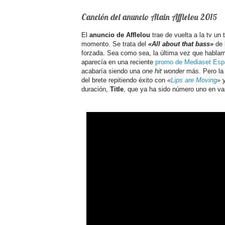
Canción del anuncio Alain Afflelou 2015
El
anuncio de Afflelou
trae de vuelta a la tv u
momento. Se trata del
«All about that bass»
de
forzada. Sea como sea, la última vez que habla
aparecía en una reciente
promo de Mediaset Es
acabaría siendo una
one hit wonder
más. Pero la 
del brete repitiendo éxito con
«
Lips are Moving
»
y
duración,
Title
, que ya ha sido número uno en va