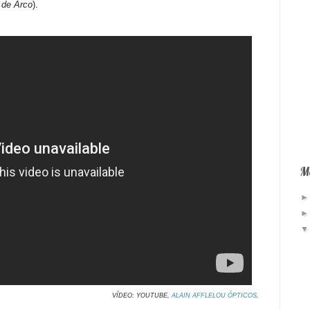
 de Arco
).
Má
VÍDEO: YOUTUBE,
ALAIN AFFLELOU ÓPTICOS
.