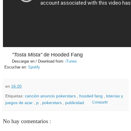
"Tosta Mista"
de Hooded Fang
Descargar en / Download from:
iTunes
Escuchar en:
Spotify
en
16:20
Etiquetas:
canción anuncio pokerstars
,
hooded fang
,
loterías y
juegos de azar
,
p
,
pokerstars
,
publicidad
Compartir
No hay comentarios :