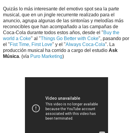
Quizás lo más interesante del emotivo spot sea la parte
musical, que en un jingle recurrente realizado para el
anuncio, agrupa algunas de las sintonías y melodías más
reconocibles que han acompañado a las campañas de
Coca-Cola durante todos estos años, desde el "
Buy the
world a Coke
" al "
Things Go Better with Coke
", pasando por
el "
Fist Time, First Love
" y el "
Always Coca-Cola
". La
producción musical ha corrido a cargo del estudio
Ask
Música
. (vía
Puro Marketing
)