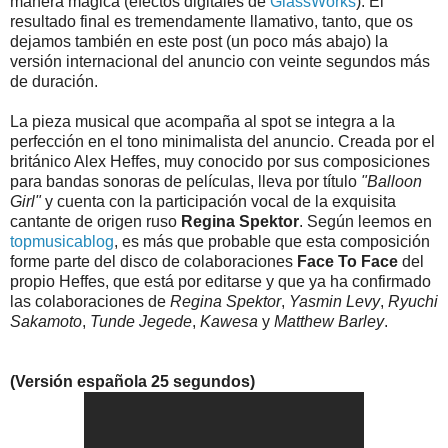
manera mágica (efectos digitales de
GlassWorks
). El
resultado final es tremendamente llamativo, tanto, que os
dejamos también en este post (un poco más abajo) la
versión internacional del anuncio con veinte segundos más
de duración.
La pieza musical que acompaña al spot se integra a la
perfección en el tono minimalista del anuncio. Creada por el
británico Alex Heffes, muy conocido por sus composiciones
para bandas sonoras de películas, lleva por título
"Balloon
Girl"
y cuenta con la participación vocal de la exquisita
cantante de origen ruso
Regina Spektor
. Según leemos en
topmusicablog
, es más que probable que esta composición
forme parte del disco de colaboraciones
Face To Face
del
propio Heffes, que está por editarse y que ya ha confirmado
las colaboraciones de
Regina Spektor
,
Yasmin Levy
,
Ryuchi
Sakamoto
,
Tunde Jegede
,
Kawesa
y
Matthew Barley
.
(Versión española 25 segundos)