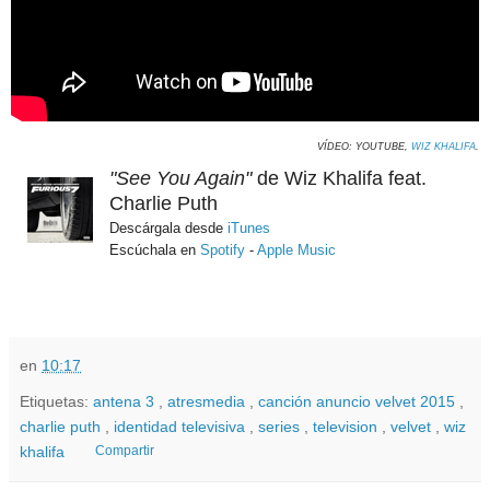
VÍDEO: YOUTUBE,
WIZ KHALIFA
.
"See You Again"
de Wiz Khalifa feat.
Charlie Puth
Descárgala desde
iTunes
Escúchala en
Spotify
-
Apple Music
en
10:17
Etiquetas:
antena 3
,
atresmedia
,
canción anuncio velvet 2015
,
charlie puth
,
identidad televisiva
,
series
,
television
,
velvet
,
wiz
khalifa
Compartir