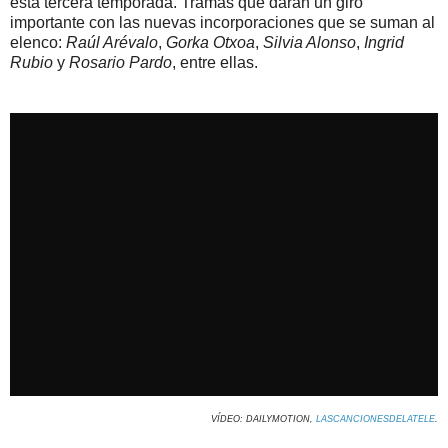
esta tercera temporada. Tramas que darán un giro
importante con las nuevas incorporaciones que se suman al
elenco:
Raúl Arévalo
,
Gorka Otxoa
,
Silvia Alonso
,
Ingrid
Rubio
y
Rosario Pardo
, entre ellas.
VÍDEO: DAILYMOTION,
LASCANCIONESDELATELE
.