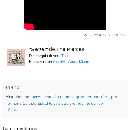
VÍDEO: YOUTUBE,
THEPIERCES
.
"Secret"
de The Pierces
Descárgala desde
iTunes
Escúchala en
Spotify
-
Apple Music
en
4:43
Etiquetas:
anuncios
,
canción anuncio gran hermano 16
,
gran
hermano 16
,
identidad televisiva
,
promos
,
telecinco
Compartir
62 comentarios :