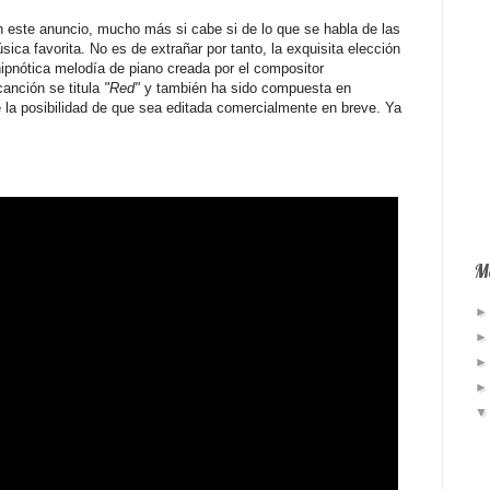
n este anuncio, mucho más si cabe si de lo que se habla de las
a favorita. No es de extrañar por tanto, la exquisita elección
hipnótica melodía de piano creada por el compositor
canción se titula
"Red"
y también ha sido compuesta en
 la posibilidad de que sea editada comercialmente en breve. Ya
Má