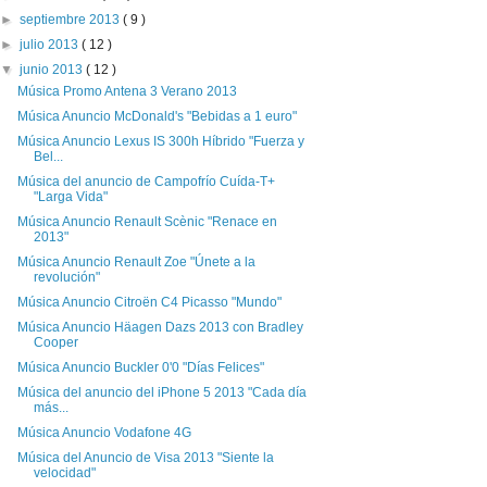
►
septiembre 2013
( 9 )
►
julio 2013
( 12 )
▼
junio 2013
( 12 )
Música Promo Antena 3 Verano 2013
Música Anuncio McDonald's "Bebidas a 1 euro"
Música Anuncio Lexus IS 300h Híbrido "Fuerza y
Bel...
Música del anuncio de Campofrío Cuída-T+
"Larga Vida"
Música Anuncio Renault Scènic "Renace en
2013"
Música Anuncio Renault Zoe "Únete a la
revolución"
Música Anuncio Citroën C4 Picasso "Mundo"
Música Anuncio Häagen Dazs 2013 con Bradley
Cooper
Música Anuncio Buckler 0'0 "Días Felices"
Música del anuncio del iPhone 5 2013 "Cada día
más...
Música Anuncio Vodafone 4G
Música del Anuncio de Visa 2013 "Siente la
velocidad"