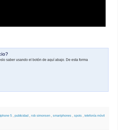
cio?
oslo saber usando el botón de aquí abajo. De esta forma
iphone 5
,
publicidad
,
rob simonsen
,
smartphones
,
spots
,
telefonía móvil