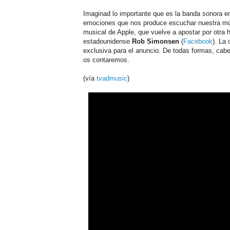
Imaginad lo importante que es la banda sonora e
emociones que nos produce escuchar nuestra músic
musical de Apple, que vuelve a apostar por otra 
estadounidense
Rob Simonsen
(
Facebook
). La 
exclusiva para el anuncio. De todas formas, cabe
os contaremos.
(vía
tvadmusic
)