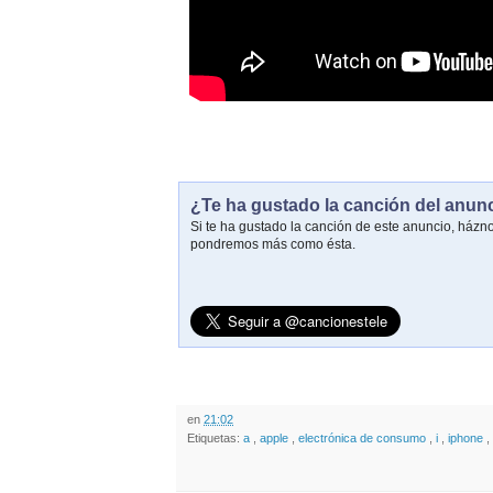
¿Te ha gustado la canción del anun
Si te ha gustado la canción de este anuncio, házn
pondremos más como ésta.
en
21:02
Etiquetas:
a
,
apple
,
electrónica de consumo
,
i
,
iphone
,