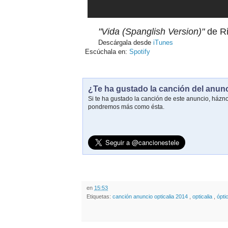
"Vida (Spanglish Version)"
de Ri
Descárgala desde
iTunes
Escúchala en:
Spotify
¿Te ha gustado la canción del anun
Si te ha gustado la canción de este anuncio, házn
pondremos más como ésta.
en
15:53
Etiquetas:
canción anuncio opticalia 2014
,
opticalia
,
ópti