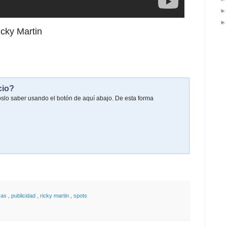
cky Martin
cio?
oslo saber usando el botón de aquí abajo. De esta forma
cas
,
publicidad
,
ricky martin
,
spots