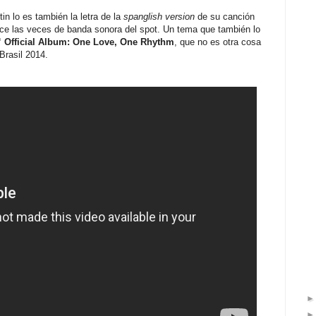
n lo es también la letra de la
spanglish version
de su canción
 hace las veces de banda sonora del spot. Un tema que también lo
 Official Album: One Love, One Rhythm
, que no es otra cosa
Brasil 2014.