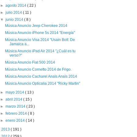
►
agosto 2014
( 22 )
►
julio 2014
( 11 )
▼
junio 2014
( 8 )
Música Anuncio Jeep Cherokee 2014
Música Anuncio iPhone 5s 2014 "Energía"
Música Anuncio Visa 2014 "Usain Bolt: De
Jamaica a...
Música Anuncio iPad Air 2014 "¿Cuál es tu
verso?"
Música Anuncio Fiat 500 2014
Música Anuncio Cornetto 2014 de Frigo.
Música Anuncio Cacharel Anaïs Anaïs 2014
Música Anuncio Opticalia 2014 "Ricky Martin"
►
mayo 2014
( 13 )
►
abril 2014
( 15 )
►
marzo 2014
( 23 )
►
febrero 2014
( 8 )
►
enero 2014
( 14 )
►
2013
( 191 )
►
2012
( 259 )