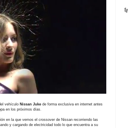
L
del vehículo
Nissan Juke
de forma exclusiva en internet antes
opa en los próximos días.
ión en la que vemos el crossover de Nissan recorriendo las
ando y cargando de electricidad todo lo que encuentra a su