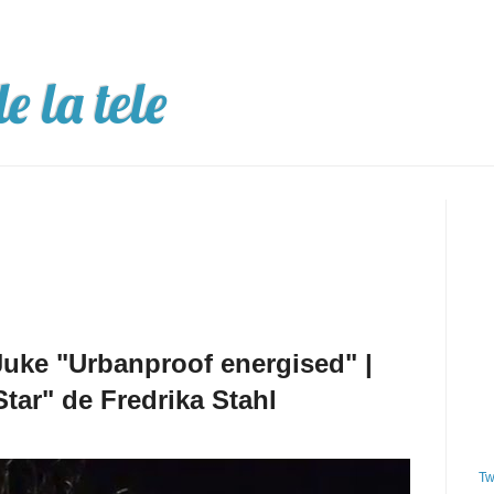
e la tele
uke "Urbanproof energised" |
Star" de Fredrika Stahl
Tw