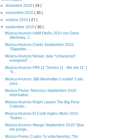
►
diciembre 2010
( 19 )
►
noviembre 2010
( 30 )
►
octubre 2010
( 27 )
▼
septiembre 2010
( 30 )
Música Anuncio H&M Otoño 2010 con Daria
Werbowy, J...
Música Anuncio Clarks Septiembre 2010
"Gigantes - ...
Música Anuncio Nissan Juke "Urbanproof
energised" ...
Música Anuncio FIFA 11 "Somos 11 - We are 11" |
"S...
Música Anuncio J&B Manhattan Cocktail "Listo
para ...
Música Promo Telecinco Septiembre 2010
Informativo...
Música Anuncio Ralph Lauren The Big Pony
Collectio...
Música Anuncio El Corte Inglés Otoño 2010
"Nubes -...
Música Anuncio Mango Septiembre 2010 "Que
me pongo...
Música Promo Cuatro Tu vista favorita | "On