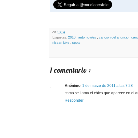
en
13:34
Etiquetas:
2010
,
automóviles
,
canción del anuncio
,
canc
nissan juke
,
spots
1 comentario :
Anónimo
1 de marzo de 2011 a las 7:28
como se llama el chico que aparece en el a
Responder