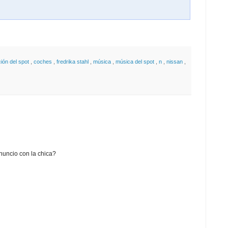
ión del spot
,
coches
,
fredrika stahl
,
música
,
música del spot
,
n
,
nissan
,
nuncio con la chica?