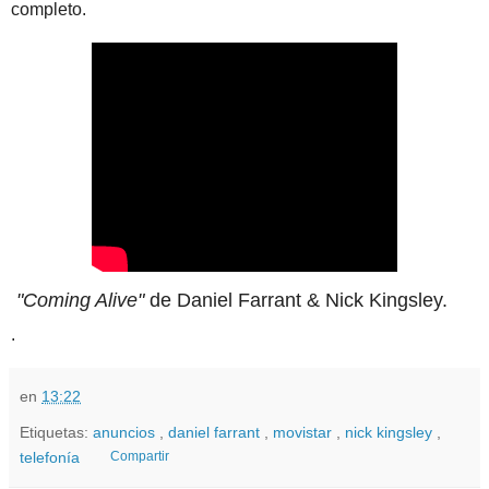
completo.
"Coming Alive"
de Daniel Farrant & Nick Kingsley.
.
en
13:22
Etiquetas:
anuncios
,
daniel farrant
,
movistar
,
nick kingsley
,
telefonía
Compartir