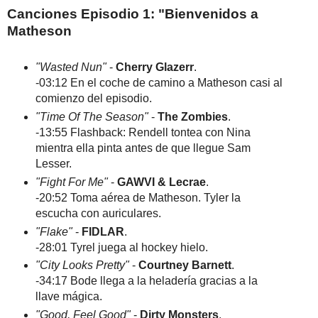
Canciones Episodio 1: "Bienvenidos a
Matheson
"Wasted Nun"
-
Cherry Glazerr
.
-03:12 En el coche de camino a Matheson casi al
comienzo del episodio.
"Time Of The Season"
-
The Zombies
.
-13:55 Flashback: Rendell tontea con Nina
mientra ella pinta antes de que llegue Sam
Lesser.
"Fight For Me"
-
GAWVI & Lecrae
.
-20:52 Toma aérea de Matheson. Tyler la
escucha con auriculares.
"Flake"
-
FIDLAR
.
-28:01 Tyrel juega al hockey hielo.
"City Looks Pretty"
-
Courtney Barnett
.
-34:17 Bode llega a la heladería gracias a la
llave mágica.
"Good, Feel Good"
-
Dirty Monsters
.