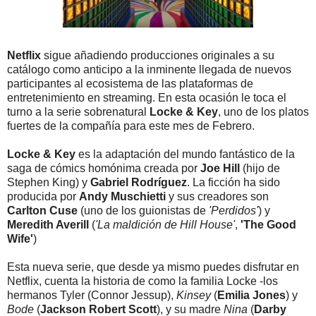
Netflix
sigue añadiendo producciones originales a su
catálogo como anticipo a la inminente llegada de nuevos
participantes al ecosistema de las plataformas de
entretenimiento en streaming. En esta ocasión le toca el
turno a la serie sobrenatural
Locke & Key
, uno de los platos
fuertes de la compañía para este mes de Febrero.
Locke & Key
es la adaptación del mundo fantástico de la
saga de cómics homónima creada por
Joe Hill
(hijo de
Stephen King) y
Gabriel Rodríguez
. La ficción ha sido
producida por
Andy Muschietti
y sus creadores son
Carlton Cuse
(uno de los guionistas de
'Perdidos'
) y
Meredith Averill
(
'La maldición de Hill House'
,
'The Good
Wife'
)
Esta nueva serie, que desde ya mismo puedes disfrutar en
Netflix, cuenta la historia de como la familia Locke -los
hermanos Tyler (Connor Jessup),
Kinsey
(
Emilia Jones
) y
Bode
(
Jackson Robert Scott
), y su madre
Nina
(
Darby