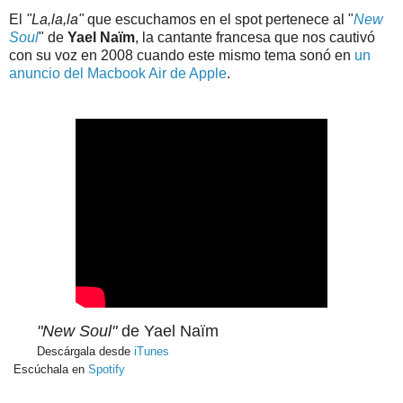
El
"La,la,la"
que escuchamos en el spot pertenece al "
New
Soul
" de
Yael Naïm
, la cantante francesa que nos cautivó
con su voz en 2008 cuando este mismo tema sonó en
un
anuncio del Macbook Air de Apple
.
"New Soul"
de Yael Naïm
Descárgala desde
iTunes
Escúchala en
Spotify