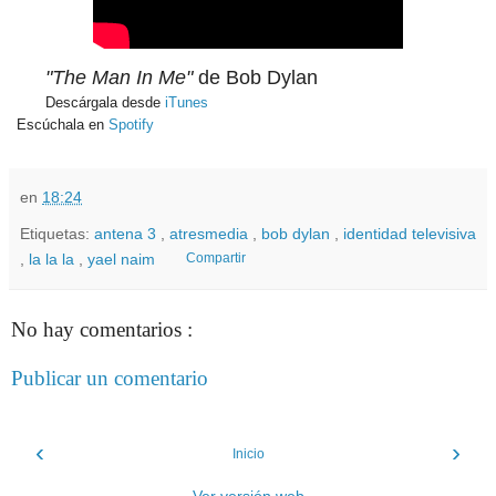
"The Man In Me"
de Bob Dylan
Descárgala desde
iTunes
Escúchala en
Spotify
en
18:24
Etiquetas:
antena 3
,
atresmedia
,
bob dylan
,
identidad televisiva
,
la la la
,
yael naim
Compartir
No hay comentarios :
Publicar un comentario
‹
›
Inicio
Ver versión web