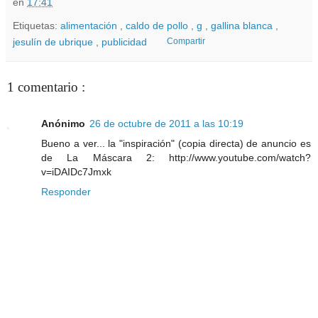
en
17:41
Etiquetas:
alimentación
,
caldo de pollo
,
g
,
gallina blanca
,
jesulín de ubrique
,
publicidad
Compartir
1 comentario :
Anónimo
26 de octubre de 2011 a las 10:19
Bueno a ver... la "inspiración" (copia directa) de anuncio es
de La Máscara 2: http://www.youtube.com/watch?
v=iDAIDc7Jmxk
Responder