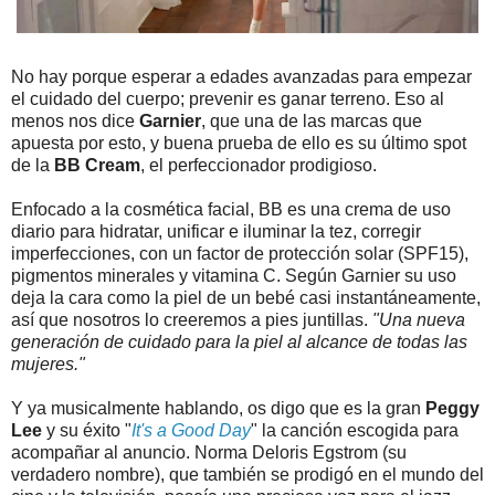
No hay porque esperar a edades avanzadas para empezar
el cuidado del cuerpo; prevenir es ganar terreno. Eso al
menos nos dice
Garnier
, que una de las marcas que
apuesta por esto, y buena prueba de ello es su último spot
de la
BB Cream
, el perfeccionador prodigioso.
Enfocado a la cosmética facial, BB es una crema de uso
diario para hidratar, unificar e iluminar la tez, corregir
imperfecciones, con un factor de protección solar (SPF15),
pigmentos minerales y vitamina C. Según Garnier su uso
deja la cara como la piel de un bebé casi instantáneamente,
así que nosotros lo creeremos a pies juntillas.
"Una nueva
generación de cuidado para la piel al alcance de todas las
mujeres."
Y ya musicalmente hablando, os digo que es la gran
Peggy
Lee
y su éxito "
It's a Good Day
" la canción escogida para
acompañar al anuncio. Norma Deloris Egstrom (su
verdadero nombre), que también se prodigó en el mundo del