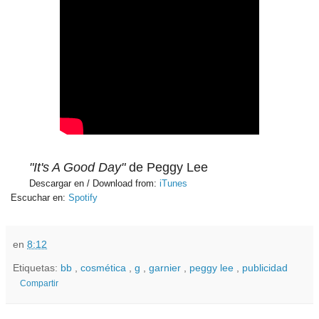
"It's A Good Day"
de Peggy Lee
Descargar en / Download from:
iTunes
Escuchar en:
Spotify
en
8:12
Etiquetas:
bb
,
cosmética
,
g
,
garnier
,
peggy lee
,
publicidad
Compartir