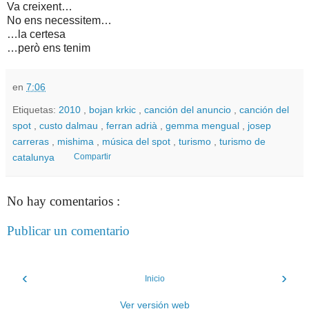
Va creixent…
No ens necessitem…
…la certesa
…però ens tenim
en
7:06
Etiquetas:
2010
,
bojan krkic
,
canción del anuncio
,
canción del
spot
,
custo dalmau
,
ferran adrià
,
gemma mengual
,
josep
carreras
,
mishima
,
música del spot
,
turismo
,
turismo de
catalunya
Compartir
No hay comentarios :
Publicar un comentario
‹
›
Inicio
Ver versión web