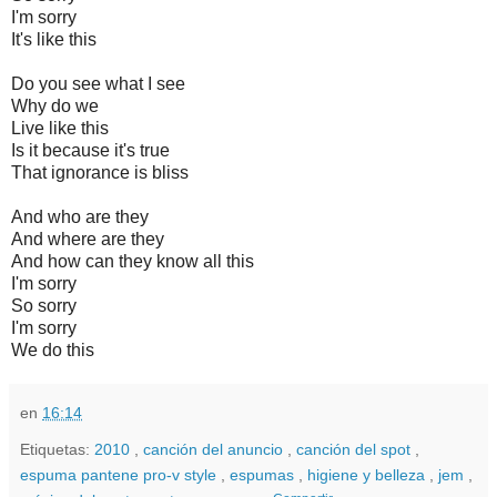
I'm sorry
It's like this
Do you see what I see
Why do we
Live like this
Is it because it's true
That ignorance is bliss
And who are they
And where are they
And how can they know all this
I'm sorry
So sorry
I'm sorry
We do this
en
16:14
Etiquetas:
2010
,
canción del anuncio
,
canción del spot
,
espuma pantene pro-v style
,
espumas
,
higiene y belleza
,
jem
,