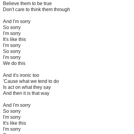
Believe them to be true
Don't care to think them through
And I'm sorry
So sorry
I'm sorry
It's like this
I'm sorry
So sorry
I'm sorry
We do this
And it's ironic too
'Cause what we tend to do
Is act on what they say
And then it is that way
And I'm sorry
So sorry
I'm sorry
It's like this
I'm sorry