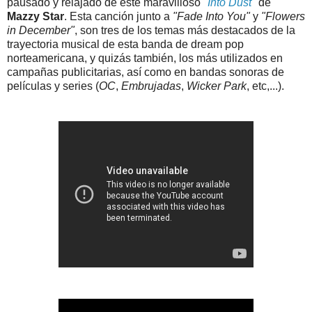
pausado y relajado de este maravilloso "
Into Dust
" de
Mazzy Star
. Esta canción junto a
"Fade Into You"
y
"Flowers
in December"
, son tres de los temas más destacados de la
trayectoria musical de esta banda de dream pop
norteamericana, y quizás también, los más utilizados en
campañas publicitarias, así como en bandas sonoras de
películas y series (
OC
,
Embrujadas
,
Wicker Park
, etc,...).