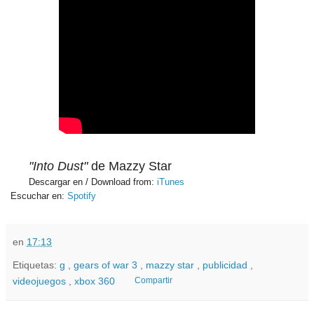
"Into Dust"
de Mazzy Star
Descargar en / Download from:
iTunes
Escuchar en:
Spotify
en
17:13
Etiquetas:
g
,
gears of war 3
,
mazzy star
,
publicidad
,
videojuegos
,
xbox 360
Compartir